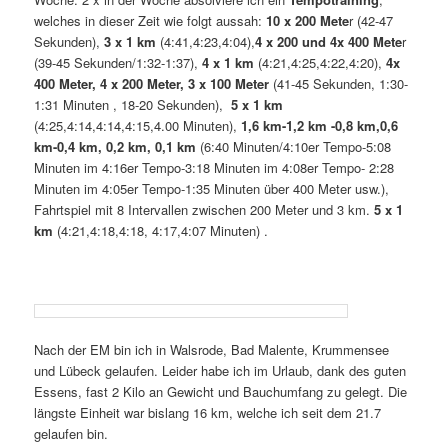
welches in dieser Zeit wie folgt aussah:
10 x 200 Mete
r (42-47
Sekunden),
3 x 1 km
(4:41,4:23,4:04),
4 x 200 und 4x 400 Mete
r
(39-45 Sekunden/1:32-1:37),
4 x 1 km
(4:21,4:25,4:22,4:20),
4x
400 Meter, 4 x 200 Meter, 3 x 100 Meter
(41-45 Sekunden, 1:30-
1:31 Minuten , 18-20 Sekunden),
5 x 1 km
(4:25,4:14,4:14,4:15,4.00 Minuten),
1,6 km-1,2 km -0,8 km,0,6
km-0,4 km, 0,2 km, 0,1 km
(6:40 Minuten/4:10er Tempo-5:08
Minuten im 4:16er Tempo-3:18 Minuten im 4:08er Tempo- 2:28
Minuten im 4:05er Tempo-1:35 Minuten über 400 Meter usw.),
Fahrtspiel mit 8 Intervallen zwischen 200 Meter und 3 km.
5 x 1
km
(4:21,4:18,4:18, 4:17,4:07 Minuten) .
Nach der EM bin ich in Walsrode, Bad Malente, Krummensee
und Lübeck gelaufen. Leider habe ich im Urlaub, dank des guten
Essens, fast 2 Kilo an Gewicht und Bauchumfang zu gelegt. Die
längste Einheit war bislang 16 km, welche ich seit dem 21.7
gelaufen bin.