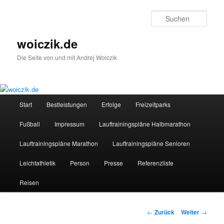
Zum
Inhalt
Such
wechseln
woiczik.de
Die Seite von und mit Andrej Woiczik
Hauptmenü
Start
Bestleistungen
Erfolge
Freizeitparks
Fußball
Impressum
Lauftrainingspläne Halbmarathon
Lauftrainingspläne Marathon
Lauftrainingspläne Senioren
Leichtathletik
Person
Presse
Referenzliste
Reisen
Beitragsnavigation
←
Zurück
Weiter
→