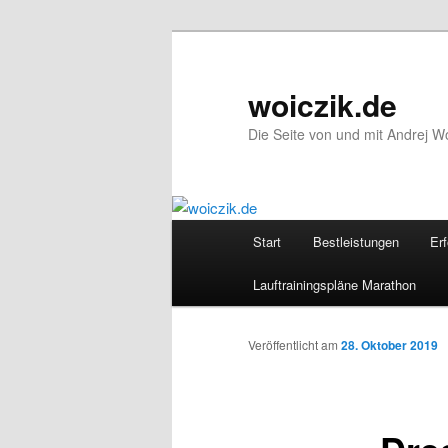
Zum
Inhalt
wechseln
woiczik.de
Die Seite von und mit Andrej Wo
Hauptmenü
Start
Bestleistungen
Erf
Lauftrainingspläne Marathon
Veröffentlicht am
28. Oktober 2019