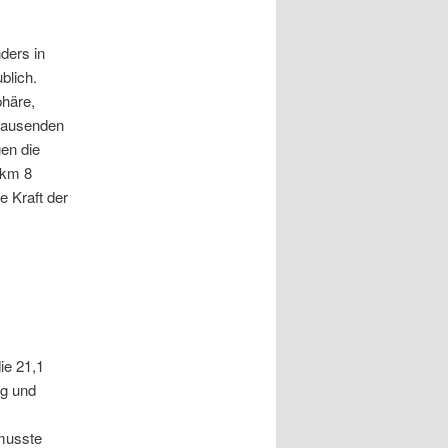
ders in
blich.
phäre,
 tausenden
gen die
 km 8
e Kraft der
die 21,1
ig und
musste