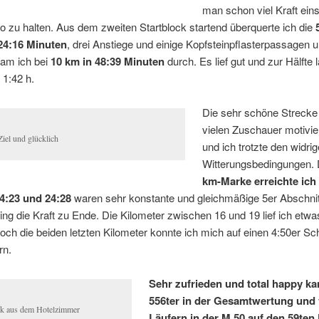
man schon viel Kraft ein
 zu halten. Aus dem zweiten Startblock startend überquerte ich die
24:16 Minuten
, drei Anstiege und einige Kopfsteinpflasterpassagen 
am ich bei
10 km in 48:39 Minuten
durch. Es lief gut und zur Hälfte l
 1:42 h.
Die sehr schöne Strecke
vielen Zuschauer motivie
Ziel und glücklich
und ich trotzte den widri
Witterungsbedingungen.
km-Marke erreichte ich 
24:23 und 24:28
waren sehr konstante und gleichmäßige 5er Abschni
ng die Kraft zu Ende. Die Kilometer zwischen 16 und 19 lief ich etwa
och die beiden letzten Kilometer konnte ich mich auf einen 4:50er Sch
rn.
Sehr zufrieden und total happy ka
556ter in der Gesamtwertung und
ck aus dem Hotelzimmer
Läufern in der M 50 auf den 59ten 