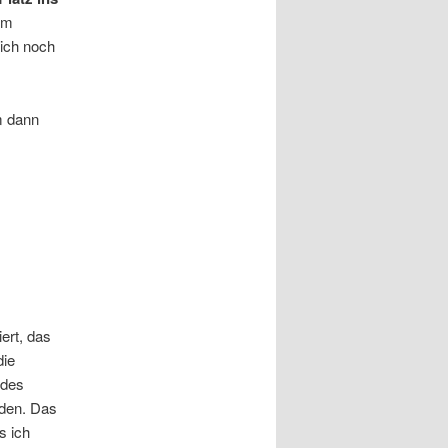
Im
 ich noch
m dann
ert, das
die
 des
eden. Das
s ich