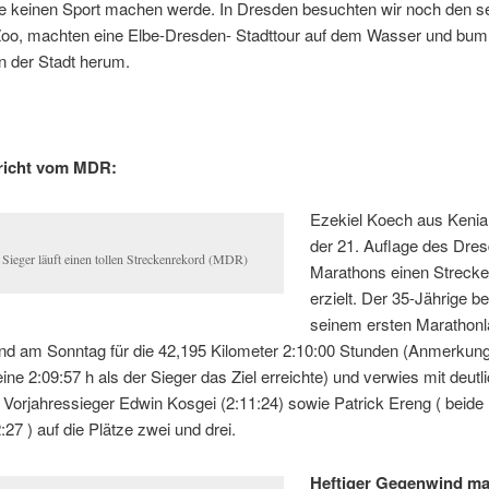
ge keinen Sport machen werde. In Dresden besuchten wir noch den s
oo, machten eine Elbe-Dresden- Stadttour auf dem Wasser und bum
n der Stadt herum.
richt vom MDR:
Ezekiel Koech aus Kenia 
der 21. Auflage des Dre
 Sieger läuft einen tollen Streckenrekord (MDR)
Marathons einen Streck
erzielt. Der 35-Jährige be
seinem ersten Marathonla
nd am Sonntag für die 42,195 Kilometer 2:10:00 Stunden (Anmerkung:
eine 2:09:57 h als der Sieger das Ziel erreichte) und verwies mit deut
Vorjahressieger Edwin Kosgei (2:11:24) sowie Patrick Ereng ( beide
:27 ) auf die Plätze zwei und drei.
Heftiger Gegenwind ma