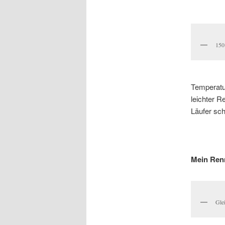
150
Temperatu
leichter R
Läufer sc
Mein Ren
Gle