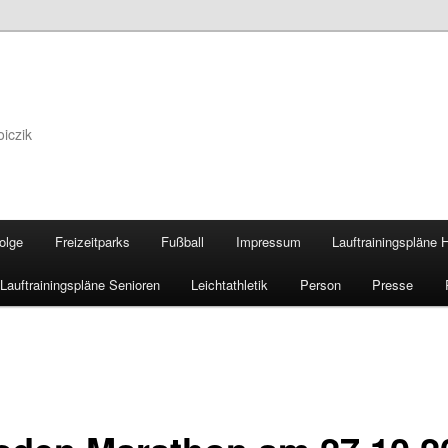
iczik
olge
Freizeitparks
Fußball
Impressum
Lauftrainingspläne
Lauftrainingspläne Senioren
Leichtathletik
Person
Presse