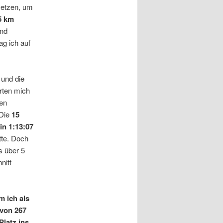
setzen, um
5 km
und
ag ich auf
 und die
rten mich
gen
 Die
15
in 1:13:07
tte. Doch
s über 5
nitt
m ich als
 von 267
Platz ins