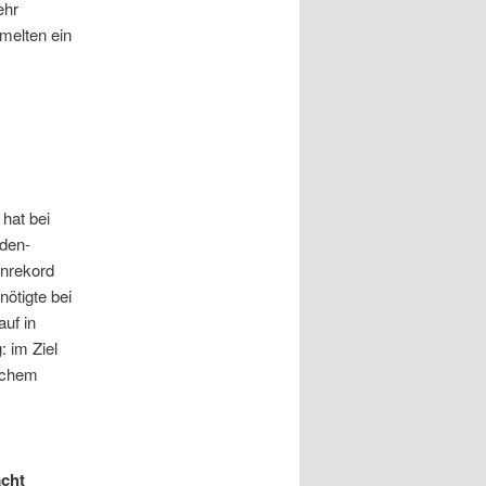
ehr
melten ein
hat bei
sden-
enrekord
nötigte bei
uf in
 im Ziel
lichem
cht