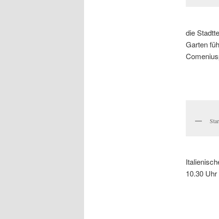
die Stadtt
Garten füh
Comeniusp
Sta
Italienisc
10.30 Uhr 