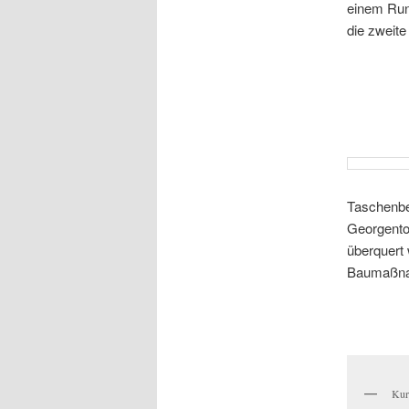
einem Run
die zweite
Taschenbe
Georgentor
überquert 
Baumaßnah
Kur