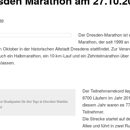
sden Marathon am 27.10.2
89
Der Dresden-Marathon ist 
Marathon, der seit 1999 an
 Oktober in der historischen Altstadt Dresdens stattfindet. Zur Veran
uch ein Halbmarathon, ein 10-km-Lauf und ein Zehntelmarathon über 
sklassen.
Der Teilnehmerrekord lie
8700 Läufern im Jahr 201
er Headquarter für drei Tage in Dresden/ Maritim
diesem Jahr waren es 7
el
Teilnehmer.
Die Strecke startet auf d
Allee und führt in zwei R