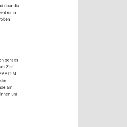
d über die
ht es in
Großen
en geht es
um Ziel
MARITIM-
 der
nde am
rinnen um