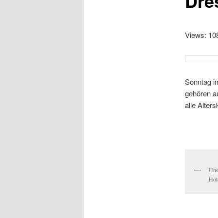
Dre
Views: 10
Sonntag im
gehören a
alle Alter
Uns
Hot