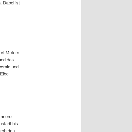
 Dabei ist
ert Metern
und das
edrale und
 Elbe
Innere
stadt bis
urch den