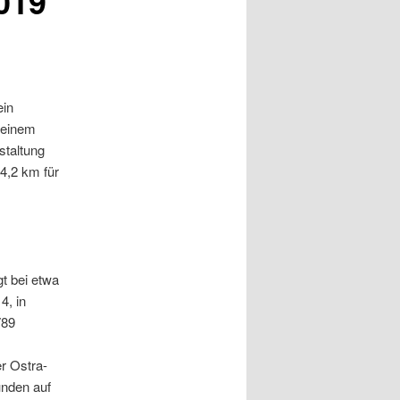
019
ein
 einem
staltung
4,2 km für
gt bei etwa
4, in
789
er Ostra-
unden auf