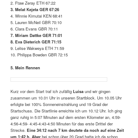
2. Ftaw Zeray ETH 67:22
3. Melat Kejeta GER 67:26
4. Winnie Kimutai KEN 68:41
5. Lauren McNeil GBR 70:10
6. Clara Evans GBR 70:11
7. Miriam Dattke GER 71:01
8. Eva Dieterich GER 71:15
9. Lelise Wakweya ETH 71:59
10. Philippa Bowden GBR 72:15
5. Mein Rennen
Kurz vor dem Start traf ich zufällig
Luisa
und wir gingen
zusammen um 10.01 Uhr in unseren Startblock. Um 10.05 Uhr
erfolgte bei 100% Sonneneinstrahlung und 19 Grad der
Startschuss. Die Startlinie erreichte ich um 10.12 Uhr. Ich ging
ganz ruhig in 5:07 Minuten auf dem ersten Kilometer an, 4:59-
4:56-4:59- 4:45-4:43-4:50 Minuten für das erste Drittel der
Strecke.
Eine 34:12 nach 7 km deutete da noch auf eine Zeit
um 1:42 h. Aber
bei schon über 20 Grad hatte ich da schon