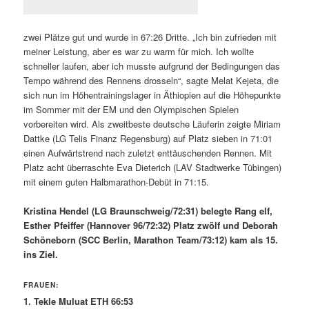
zwei Plätze gut und wurde in 67:26 Dritte. „Ich bin zufrieden mit
meiner Leistung, aber es war zu warm für mich. Ich wollte
schneller laufen, aber ich musste aufgrund der Bedingungen das
Tempo während des Rennens drosseln“, sagte Melat Kejeta, die
sich nun im Höhentrainingslager in Äthiopien auf die Höhepunkte
im Sommer mit der EM und den Olympischen Spielen
vorbereiten wird. Als zweitbeste deutsche Läuferin zeigte Miriam
Dattke (LG Telis Finanz Regensburg) auf Platz sieben in 71:01
einen Aufwärtstrend nach zuletzt enttäuschenden Rennen. Mit
Platz acht überraschte Eva Dieterich (LAV Stadtwerke Tübingen)
mit einem guten Halbmarathon-Debüt in 71:15.
Kristina Hendel (LG Braunschweig/72:31) belegte Rang elf,
Esther Pfeiffer (Hannover 96/72:32) Platz zwölf und Deborah
Schöneborn (SCC Berlin, Marathon Team/73:12) kam als 15.
ins Ziel.
FRAUEN:
1. Tekle Muluat ETH 66:53