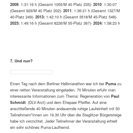
2009
: 1:31:16 h (Gesamt 1055/M 40 Platz 235)-
2010
: 1:30:07
(Gesamt 929/M 40 Platz 202)-
2011
: 1:36:21 h (Gesamt 1327/M
40-Platz 249)-
2013:
1:42:10 h (Gesamt 3518/M 45-Platz 548)-
2023:
1:49:16 h (Gesamt 8226/M 55-Platz 367)-
2024:
1:58:23 h
7. Und nun?
Einen Tag nach dem Berliner Halbmarathon war ich bei
Puma
zu
einer netten Veranstaltung eingeladen. 70 Minuten erfuhr man
interessante Informationen zum Thema: Regeneration von
Paul
Schmidt
(DLV-Arzt) und dem Ehepaar Pfeiffer. Auf eine
anschließende 40 Minuten andauernde ruhige Laufeinheit mit 50
Teilnehmern*Innen um 19.30 Uhr über die Steglitzer Bürgersteige
habe ich verzichtet. Jeder Teilnehmer der Veranstaltung erhielt
ein sehr schönes Puma-Laufhemd.