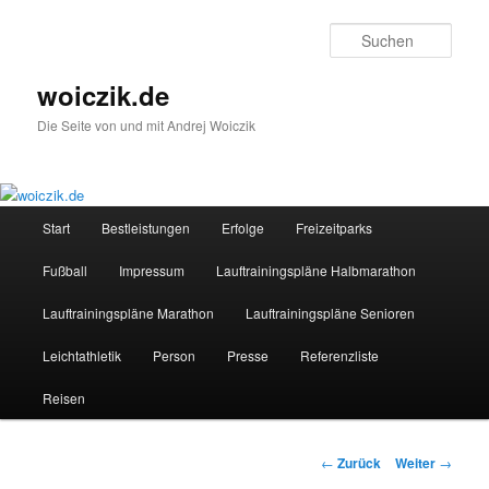
Zum
Inhalt
Such
wechseln
woiczik.de
Die Seite von und mit Andrej Woiczik
Hauptmenü
Start
Bestleistungen
Erfolge
Freizeitparks
Fußball
Impressum
Lauftrainingspläne Halbmarathon
Lauftrainingspläne Marathon
Lauftrainingspläne Senioren
Leichtathletik
Person
Presse
Referenzliste
Reisen
Beitragsnavigation
←
Zurück
Weiter
→