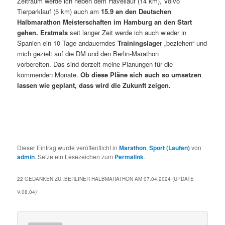
Zeitraum werde ich neben dem Havellauf (14 km), Volvo
Tierparklauf (5 km) auch am
15.9 an den Deutschen
Halbmarathon Meisterschaften im Hamburg an den Start
gehen. Erstmals
seit langer Zeit werde ich auch wieder in
Spanien ein 10 Tage andauerndes
Trainingslager
„beziehen“ und
mich gezielt auf die DM und den Berlin-Marathon
vorbereiten. Das sind derzeit meine Planungen für die
kommenden Monate.
Ob diese Pläne sich auch so umsetzen
lassen wie geplant, dass wird die Zukunft zeigen.
Dieser Eintrag wurde veröffentlicht in
Marathon
,
Sport (Laufen)
von
admin
. Setze ein Lesezeichen zum
Permalink
.
22 GEDANKEN ZU „
BERLINER HALBMARATHON AM 07.04.2024 (UPDATE
V.08.04)
“