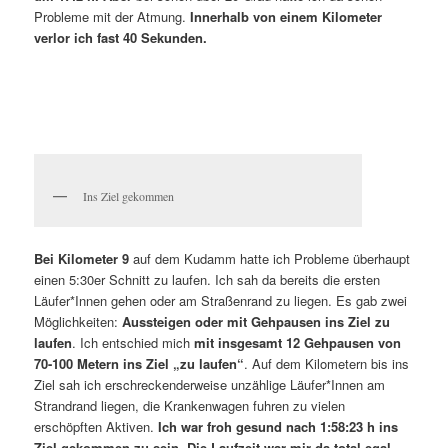
Probleme mit der Atmung.
Innerhalb von einem Kilometer
verlor ich fast 40 Sekunden.
Ins Ziel gekommen
Bei Kilometer 9
auf dem Kudamm hatte ich Probleme überhaupt
einen 5:30er Schnitt zu laufen. Ich sah da bereits die ersten
Läufer*Innen gehen oder am Straßenrand zu liegen. Es gab zwei
Möglichkeiten:
Aussteigen oder mit Gehpausen ins Ziel zu
laufen
. Ich entschied mich
mit insgesamt 12 Gehpausen von
70-100 Metern ins Ziel „zu laufen“
. Auf dem Kilometern bis ins
Ziel sah ich erschreckenderweise unzählige Läufer*Innen am
Strandrand liegen, die Krankenwagen fuhren zu vielen
erschöpften Aktiven.
Ich war froh gesund nach 1:58:23 h ins
Ziel gekommen zu sein. Die Laufzeit war mir da total egal.