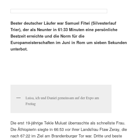
Bester deutscher Läufer war Samuel Fitwi (Silvesterlauf
Trier), der als Neunter in 61:33 Minuten eine persönliche
Bestzeit erreichte und die Norm für die
Europameisterschaften im Juni in Rom um sieben Sekunden
unterbot.
Luisa, ich und Daniel gemeinsam auf der Expo am
Freitag
Die erst 19-jährige Tekle Muluat überraschte als schnellste Frau.
Die Äthiopierin siegte in 66:53 vor ihrer Landsfrau Ftaw Zeray, die
nach 67:22 im Ziel am Brandenburger Tor war. Dritte und beste