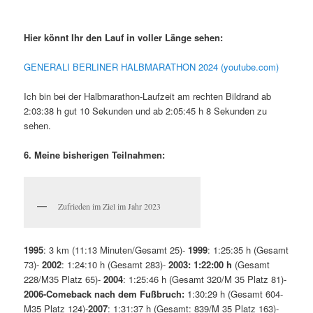
Hier könnt Ihr den Lauf in voller Länge sehen:
GENERALI BERLINER HALBMARATHON 2024 (youtube.com)
Ich bin bei der Halbmarathon-Laufzeit am rechten Bildrand ab
2:03:38 h gut 10 Sekunden und ab 2:05:45 h 8 Sekunden zu
sehen.
6. Meine bisherigen Teilnahmen:
Zufrieden im Ziel im Jahr 2023
1995
: 3 km (11:13 Minuten/Gesamt 25)-
1999
: 1:25:35 h (Gesamt
73)-
2002
: 1:24:10 h (Gesamt 283)-
2003:
1:22:00 h
(Gesamt
228/M35 Platz 65)-
2004
: 1:25:46 h (Gesamt 320/M 35 Platz 81)-
2006-Comeback nach dem Fußbruch:
1:30:29 h (Gesamt 604-
M35 Platz 124)-
2007
: 1:31:37 h (Gesamt: 839/M 35 Platz 163)-