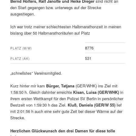
Bernd Hölters, Ralf Janotte und Heike Dreger
sind nicht an
den Start gegangen bzw. unterwegs auf der Strecke
ausgestiegen.
Ich war trotz meiner schlechtesten Halbmarathonzeit in meinen
bislang über 50 Halbmarathonläufen auf Platz
8776
PLATZ (M/W)
531
PLATZ (AK)
„schnellstes“ Vereinsmitglied.
Kurz hinter mir kam
Bürger, Tatjana
(GER/WHK) ins Ziel mit
1:58:50 h. Gleich dahinter erreichte
Kisan, Luisa (GER/WHK)
in
ihrem ersten Wettkampf für den Polizei SV Berlin in persönlicher
Bestzeit von 1:59:30 h das Ziel.
Kluß, Daniela (GER/W 55)
lief
mit 2:01:56 h auch eine sehr gute Zeit bei dieser Wärme auf der
Strecke.
Herzlichen Glückwunsch den drei Damen für diese tolle