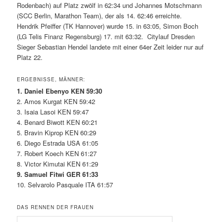
Rodenbach) auf Platz zwölf in 62:34 und Johannes Motschmann
(SCC Berlin, Marathon Team), der als 14. 62:46 erreichte.
Hendrik Pfeiffer (TK Hannover) wurde 15. in 63:05, Simon Boch
(LG Telis Finanz Regensburg) 17. mit 63:32. Citylauf Dresden
Sieger Sebastian Hendel landete mit einer 64er Zeit leider nur auf
Platz 22.
ERGEBNISSE, MÄNNER:
1. Daniel Ebenyo KEN 59:30
2. Amos Kurgat KEN 59:42
3. Isaia Lasoi KEN 59:47
4. Benard Biwott KEN 60:21
5. Bravin Kiprop KEN 60:29
6. Diego Estrada USA 61:05
7. Robert Koech KEN 61:27
8. Victor Kimutai KEN 61:29
9. Samuel Fitwi GER 61:33
10. Selvarolo Pasquale ITA 61:57
DAS RENNEN DER FRAUEN