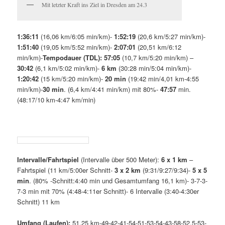
Mit letzter Kraft ins Ziel in Dresden am 24.3
1:36:11
(16,06 km/6:05 min/km)-
1:52:19
(20,6 km/5:27 min/km)-
1:51:40
(19,05 km/5:52 min/km)-
2:07:01
(20,51 km/6:12
min/km)-
Tempodauer (TDL):
57:05
(10,7 km/5:20 min/km) –
30:42
(6,1 km/5:02 min/km)-
6 km
(30:28 min/5:04 min/km)-
1:20:42
(15 km/5:20 min/km)-
20 min
(19:42 min/4,01 km-4:55
min/km)-
30 min
. (6,4 km/4:41 min/km) mit 80%-
47:57
min.
(48:17/10 km-4:47 km/min)
Intervalle/Fahrtspiel
(Intervalle über 500 Meter):
6 x 1 km
–
Fahrtspiel (11 km/5:00er Schnitt-
3 x 2 km
(9:31/9:27/9:34)-
5 x 5
min
. (80% -Schnitt:4:40 min und Gesamtumfang 16,1 km)- 3-7-3-
7-3 min mit 70% (4:48-4:11er Schnitt)- 6 Intervalle (3:40-4:30er
Schnitt) 11 km
Umfang (Laufen):
51,25 km-49-42-41-54-51-53-54-43-58-52,5-53-