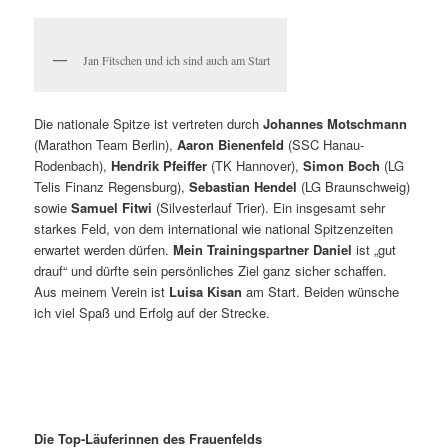
Jan Fitschen und ich sind auch am Start
Die nationale Spitze ist vertreten durch
Johannes Motschmann
(Marathon Team Berlin),
Aaron Bienenfeld
(SSC Hanau-
Rodenbach),
Hendrik Pfeiffer
(TK Hannover),
Simon Boch
(LG
Telis Finanz Regensburg),
Sebastian Hendel
(LG Braunschweig)
sowie
Samuel Fitwi
(Silvesterlauf Trier). Ein insgesamt sehr
starkes Feld, von dem international wie national Spitzenzeiten
erwartet werden dürfen.
Mein Trainingspartner Daniel
ist „gut
drauf“ und dürfte sein persönliches Ziel ganz sicher schaffen.
Aus meinem Verein ist
Luisa Kisan
am Start. Beiden wünsche
ich viel Spaß und Erfolg auf der Strecke.
Die Top-Läuferinnen des Frauenfelds