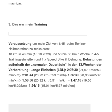
machbar.
3. Das war mein Training
Voraussetzung
um mein Ziel von 1:45 beim Berliner
Halbmarathon zu realisieren:
10 km in 48 min (15.10.2023) und 50 bis 60 km / Woche in 4-5
Trainingseinheiten und 1 x Speed Bike & Dehnung.
Belastungen
außerhalb der „normalen Dauerläufe“ in den 13.Wochen der
Vorbereitung:
Lange Einheiten (LDL):
2:07:30
(21,67 km/5:53
min/km)-
2:01:44
(20,72 km/5:53 min/h)-
1:56:30
(20,36 km/5:43
min/km)-
1:58:56
(20,32 km/5:51 min/km)-
1:47:18
(19,56
km/5:29/km)-
1:24:16
(15,01 km/5:37 min/km)