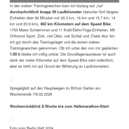
In den sieben Trainingswochen kam ich bislang auf „nur“
durchschnittlich knapp 50 Laufkilometer
(darunter fünf längere
Einheiten über 90 Minuten mit 20,3 km, 16 km und 15,7 km, 14
km und 20,9 km),
462 km Kilometern auf dem Speed Bike
,
1700 Meter Schwimmen und 11 Kraft/Dehn/Yoga-Einheiten. Mit
Orthomol Sport, Zink, viel Obst, viel Schlaf und „Feels like“ bin
ich gut durch das Trainingslager und die ersten sieben
Trainingswochen gekommen. Ob ich unter den von mir geplanten
1:50 h
bleibe ich völlig unklar. Die Grundlagenausdauer ist auch
dank der vielen Kilometer auf dem Speed Bike sehr ordentlich,
aber es fehlt mir auf Grund der Witterung an Laufkilometern.
Spiegelglatt auf den Hauptwegen im Britzer Garten am
Wochenende 7/8.02.2026
Wochenrückblick 8.Woche bis zum Halbmarathon-Start:
Foto vom Berlin Half 2024