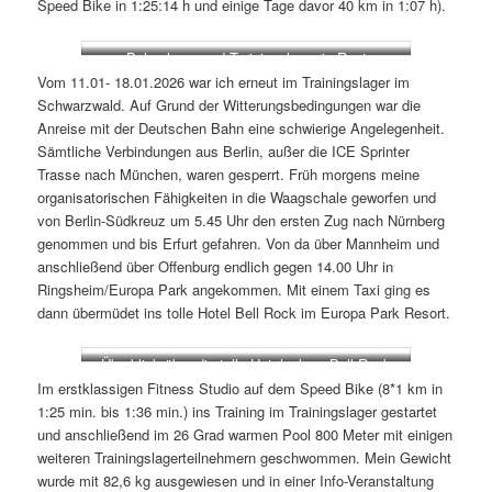
Speed Bike in 1:25:14 h und einige Tage davor 40 km in 1:07 h).
Bahnchaos und Trainingslager in Rust
Vom 11.01- 18.01.2026 war ich erneut im Trainingslager im
Schwarzwald. Auf Grund der Witterungsbedingungen war die
Anreise mit der Deutschen Bahn eine schwierige Angelegenheit.
Sämtliche Verbindungen aus Berlin, außer die ICE Sprinter
Trasse nach München, waren gesperrt. Früh morgens meine
organisatorischen Fähigkeiten in die Waagschale geworfen und
von Berlin-Südkreuz um 5.45 Uhr den ersten Zug nach Nürnberg
genommen und bis Erfurt gefahren. Von da über Mannheim und
anschließend über Offenburg endlich gegen 14.00 Uhr in
Ringsheim/Europa Park angekommen. Mit einem Taxi ging es
dann übermüdet ins tolle Hotel Bell Rock im Europa Park Resort.
Überblick über die tolle Hotelanlage Bell Rock
Im erstklassigen Fitness Studio auf dem Speed Bike (8*1 km in
1:25 min. bis 1:36 min.) ins Training im Trainingslager gestartet
und anschließend im 26 Grad warmen Pool 800 Meter mit einigen
weiteren Trainingslagerteilnehmern geschwommen. Mein Gewicht
wurde mit 82,6 kg ausgewiesen und in einer Info-Veranstaltung