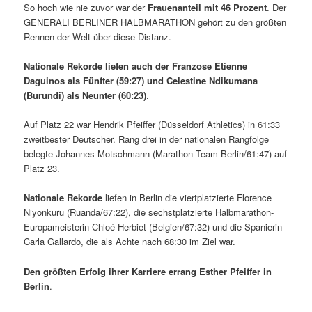
So hoch wie nie zuvor war der
Frauenanteil mit 46 Prozent
. Der
GENERALI BERLINER HALBMARATHON gehört zu den größten
Rennen der Welt über diese Distanz.
Nationale Rekorde liefen auch der Franzose Etienne
Daguinos als Fünfter (59:27) und Celestine Ndikumana
(Burundi) als Neunter (60:23)
.
Auf Platz 22 war Hendrik Pfeiffer (Düsseldorf Athletics) in 61:33
zweitbester Deutscher. Rang drei in der nationalen Rangfolge
belegte Johannes Motschmann (Marathon Team Berlin/61:47) auf
Platz 23.
Nationale Rekorde
liefen in Berlin die viertplatzierte Florence
Niyonkuru (Ruanda/67:22), die sechstplatzierte Halbmarathon-
Europameisterin Chloé Herbiet (Belgien/67:32) und die Spanierin
Carla Gallardo, die als Achte nach 68:30 im Ziel war.
Den größten Erfolg ihrer Karriere errang Esther Pfeiffer in
Berlin
.