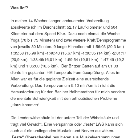
Was lief?
In meiner 14 Wochen langen andauernden Vorbereitung
absolvierte ich im Durchschnitt 52,17 Laufkilometer und 504
Kilometer auf dem Speed Bike. Dazu noch einmal die Woche
Yoga (70 bis 75 Minuten) und zwei weitere Kraft/Dehnprogramme
von jeweils 30 Minuten. 9 lange Einheiten mit 1:56:03 (20,3 km) –
1:35:58 (15,99 km) -1:40:43 (15,67 km) -1:30:35 (14 km) -2:01:17
(20,9 km) -1:38:46(16,01 km) -1:59:54 (19,81 km) -1:47:49 (19,2
km) und 1:36:00 (16,5 km). Der Britzer Gartenlauf am 01.03
diente im geplanten HM-Tempo als Formüberprüfung. Alles im
Allen war es für die geplante Zielzeit eine ausreichende
Vorbereitung. Das Tempo von um 5:10 min/km ist nicht die
Herausforderung für den Berliner Halbmarathon für mich sondern
die mentale Schwierigkeit mit den orthopädischen Probleme
„klarzukommen“.
Die Lendenwirbelsäule ist der untere Teil der Wirbelsäule und
trägt viel Gewicht. Eine verspannte oder „feste“ LWS kann sich
auch auf die umliegenden Muskeln und Nerven auswirken.
„
Feste“ Oberschenkel
resultieren aus Muskelverspannungen,