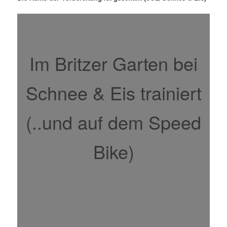
Im Britzer Garten bei
Schnee & Eis trainiert
(..und auf dem Speed
Bike)