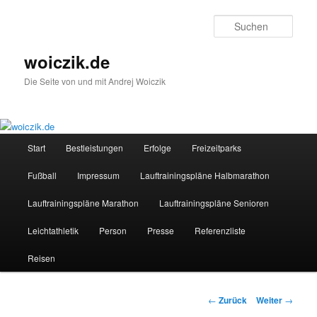
Zum
Inhalt
Such
wechseln
woiczik.de
Die Seite von und mit Andrej Woiczik
Hauptmenü
Start
Bestleistungen
Erfolge
Freizeitparks
Fußball
Impressum
Lauftrainingspläne Halbmarathon
Lauftrainingspläne Marathon
Lauftrainingspläne Senioren
Leichtathletik
Person
Presse
Referenzliste
Reisen
Beitragsnavigation
←
Zurück
Weiter
→