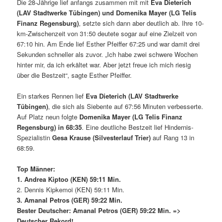
Die 28-Jährige lief anfangs zusammen mit mit
Eva Dieterich
(LAV Stadtwerke Tübingen) und Domenika Mayer (LG Telis
Finanz Regensburg)
, setzte sich dann aber deutlich ab. Ihre 10-
km-Zwischenzeit von 31:50 deutete sogar auf eine Zielzeit von
67:10 hin. Am Ende lief Esther Pfeiffer 67:25 und war damit drei
Sekunden schneller als zuvor. „Ich habe zwei schwere Wochen
hinter mir, da ich erkältet war. Aber jetzt freue ich mich riesig
über die Bestzeit“, sagte Esther Pfeiffer.
Ein starkes Rennen lief
Eva Dieterich (LAV Stadtwerke
Tübingen)
, die sich als Siebente auf 67:56 Minuten verbesserte.
Auf Platz neun folgte
Domenika Mayer (LG Telis Finanz
Regensburg) in 68:35
. Eine deutliche Bestzeit lief Hindernis-
Spezialistin
Gesa Krause (Silvesterlauf Trier)
auf Rang 13 in
68:59.
Top Männer:
1. Andrea Kiptoo (KEN) 59:11 Min.
2. Dennis Kipkemoi (KEN) 59:11 Min.
3. Amanal Petros (GER) 59:22 Min.
Bester Deutscher: Amanal Petros (GER) 59:22 Min. =>
Deutscher Rekord!