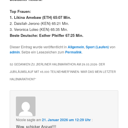
Top Frauen:
1. Likina Amebaw (ETH) 65:07 Min.
2. Daisilah Jerono (KEN) 65:21 Min.
3. Veronica Loleo (KEN) 65:35 Min.
Beste Deutsche: Esther Pfeiffer 67:25 Min.
Dieser Eintrag wurde veröffentlicht in
Allgemein
,
Sport (Laufen)
von
admin
. Setze ein Lesezeichen zum
Permalink
.
52 GEDANKEN ZU „
BERLINER HALBMARATHON AM 29.03.2026- DER
JUBILÄUMSLAUF MIT 45.000 TEILNEHMER*INNEN- WAR DAS MEIN LETZTER
HALBMARATHON?
“
Nicole
sagte am
21. Januar 2026 um 12:29 Uhr
:
Wow, schicker Anzug!!!!