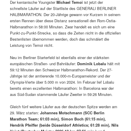
Der kenianische Youngster
Michael Temoi
ist jetzt der
schnellste Läufer auf der Startliste des GENERALI BERLINER
HALBMARATHON. Der 20-Jährige gewann vor Kurzem in seinem
ersten Rennen über diese Distanz sensationell den Rom-Ostia-
Halbmarathon in 58:00 Minuten. Zwar handelt es sich um eine
Punkt-zu-Punkt-Strecke, so dass die Zeiten nicht in die offiziellen
Bestenlisten übernommen werden, doch das schmälert die
Leistung von Temoi nicht.
Neu im Berliner Starterfeld ist ebenfalls einer der stärksten
europäischen Straßen- und Bahnläufer:
Dominik Lobalu
hält mit
59:12 Minuten den Schweizer Halbmarathon-Rekord. Der 27-
Jährige ist der amtierende 10.000-m-Europameister und der
Olympia-Vierte über 5.000 m von 2024. Im Februar lief Lobalu
bereits einen exzellenten Halbmarathon: In Barcelona war der
aus Süd-Sudan stammende Läufer Zweiter in 59:26 Minuten.
Gleich fünf weitere Läufer aus der deutschen Spitze werden am
29. März starten:
Johannes Motschmann (SCC Berlin
Marathon Team; 61:03 min), Simon Boch (61:15 min),
Hendrik Pfeiffer (beide Düsseldorf Athletics; 61:28 min), Nils