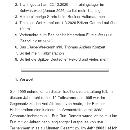
Trainingsstart am 22.12.2025 mit Trainingslager im
Schwarzwald (Januar 2026)-so lief mein Training
Meine bisherige Starts beim Berliner Halbmarathon
Trainings-Wettkampf am 1.3.2026 Britzer Garten Lauf über
10 km
Vorberichte zum Berliner Halbmarathon-Eliteläufer 2026
(Stand: 12.02.2026)
Das „Race-Weekend“ inkl. Thomas Anders Konzert
So lief mein Halbmarathon
So lief die Spitze- Deutscher Rekord und vieles mehr
auf zur Halbmarathon-Bestzeit im Jahr 2003 in
1:22:00 h
Vorwort
Seit 1995 nehme ich an dieser Traditionsveranstaltung teil. In
diesem Jahr steht meine
14 Teilnahme
an. 1995 war, im
Gegensatz zu den Verhältnissen von heute, der Berliner
Halbmarathon eine kleinere Laufveranstaltung mit 3262
Gesamtteilnehmern inkl. Fun Run. Damals wurde ich beim 3 km
Fun mit 27 Jahren nach langjähriger Laufpause von 350
Teilnehmern in 11:13 Minuten Gesamt 25.
Im Jahr 2003 lief ich