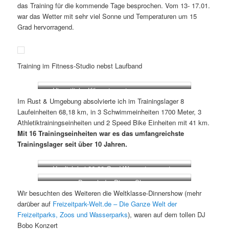
das Training für die kommende Tage besprochen. Vom 13- 17.01.
war das Wetter mit sehr viel Sonne und Temperaturen um 15
Grad hervorragend.
Training im Fitness-Studio nebst Laufband
Hier etliche Kilometer unterwegs gewesen
Im Rust & Umgebung absolvierte ich im Trainingslager 8
Laufeinheiten 68,18 km, in 3 Schwimmeinheiten 1700 Meter, 3
Athletiktrainingseinheiten und 2 Speed Bike Einheiten mit 41 km.
Mit 16 Trainingseinheiten war es das umfangreichste
Trainingslager seit über 10 Jahren.
Herrlich bei 26-29 Grad Wassertemperatur
Besuch der Dinner Show
Wir besuchten des Weiteren die Weltklasse-Dinnershow (mehr
darüber auf
Freizeitpark-Welt.de – Die Ganze Welt der
Freizeitparks, Zoos und Wasserparks
), waren auf dem tollen DJ
Bobo Konzert