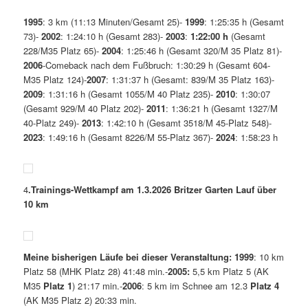
1995
: 3 km (11:13 Minuten/Gesamt 25)-
1999
: 1:25:35 h (Gesamt
73)-
2002
: 1:24:10 h (Gesamt 283)-
2003
:
1:22:00 h
(Gesamt
228/M35 Platz 65)-
2004
: 1:25:46 h (Gesamt 320/M 35 Platz 81)-
2006
-Comeback nach dem Fußbruch: 1:30:29 h (Gesamt 604-
M35 Platz 124)-
2007
: 1:31:37 h (Gesamt: 839/M 35 Platz 163)-
2009
: 1:31:16 h (Gesamt 1055/M 40 Platz 235)-
2010
: 1:30:07
(Gesamt 929/M 40 Platz 202)-
2011
: 1:36:21 h (Gesamt 1327/M
40-Platz 249)-
2013
: 1:42:10 h (Gesamt 3518/M 45-Platz 548)-
2023
: 1:49:16 h (Gesamt 8226/M 55-Platz 367)-
2024
: 1:58:23 h
4
.Trainings-Wettkampf am 1.3.2026 Britzer Garten Lauf über
10 km
Meine bisherigen Läufe bei dieser Veranstaltung:
1999
: 10 km
Platz 58 (MHK Platz 28) 41:48 min.-
2005:
5,5 km Platz 5 (AK
M35
Platz 1
) 21:17 min.-
2006
: 5 km im Schnee am 12.3
Platz 4
(AK M35 Platz 2) 20:33 min.