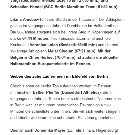
Voigt (Deutscher Meister 2026 10 km 27:56 min.) und
Sebastian Hendel (SCC Berlin Marathon Team; 61:52 min).
Likina Amebaw
führt die Startliste der Frauen an. Der Äthiopierin
gelang im vergangenen Jahr ein Durchbruch im Halbmarathon.
Die 28-Jährige steigerte sich bei ihrem Sieg in Kopenhagen auf
starke
64:44 Minuten
. Hoch einzuschätzen sind auch die
Kenianerin
Veronica Loleo (Bestzeit: 65:46 min)
und die erst
19-jährige Äthiopierin
Melal Siyoum (67:21 min). Mit der
Belgierin Chloe Herbiet (70:04 min) ist zudem die aktuelle
Halbmarathon-Europameisterin im Rennen.
Sieben deutsche Läuferinnen im Elitefeld von Berlin
Gleich sieben deutsche Topläuferinnen werden im Rennen
mitmischen.
Esther Pfeiffer (Düsseldorf Athletics)
, die im
vergangenen Jahr als Siebte bereits die deutsche Nummer eins
in Berlin war, ist mit ihrem persönlichen Rekord von 67:28
Minuten die schnellste unter ihnen. Sie will sich weiter steigern
und könnte wiederum eine sehr starke Platzierung erreichen.
Dies ist auch
Domenika Mayer
(LG Telis Finanz Regensburg)