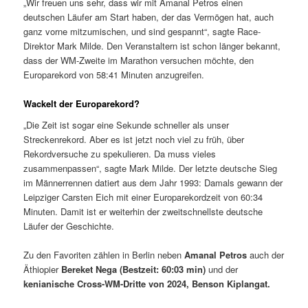
„Wir freuen uns sehr, dass wir mit Amanal Petros einen
deutschen Läufer am Start haben, der das Vermögen hat, auch
ganz vorne mitzumischen, und sind gespannt“, sagte Race-
Direktor Mark Milde. Den Veranstaltern ist schon länger bekannt,
dass der WM-Zweite im Marathon versuchen möchte, den
Europarekord von 58:41 Minuten anzugreifen.
Wackelt der Europarekord?
„Die Zeit ist sogar eine Sekunde schneller als unser
Streckenrekord. Aber es ist jetzt noch viel zu früh, über
Rekordversuche zu spekulieren. Da muss vieles
zusammenpassen“, sagte Mark Milde. Der letzte deutsche Sieg
im Männerrennen datiert aus dem Jahr 1993: Damals gewann der
Leipziger Carsten Eich mit einer Europarekordzeit von 60:34
Minuten. Damit ist er weiterhin der zweitschnellste deutsche
Läufer der Geschichte.
Zu den Favoriten zählen in Berlin neben
Amanal Petros
auch der
Äthiopier
Bereket Nega (Bestzeit: 60:03 min)
und der
kenianische Cross-WM-Dritte von 2024, Benson Kiplangat.