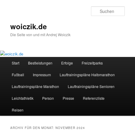
Zum
Zum
Inhalt
sekundären
Such
wechseln
Inhalt
wechseln
woiczik.de
Die Seite von und mit Andrej Woiczik
Hauptmenü
Start
Bestleistungen
Erfolge
Freizeitparks
Fußball
Impressum
Lauftrainingspläne Halbmarathon
Lauftrainingspläne Marathon
Lauftrainingspläne Senioren
Leichtathletik
Person
Presse
Referenzliste
Reisen
ARCHIV FÜR DEN MONAT:
NOVEMBER 2024