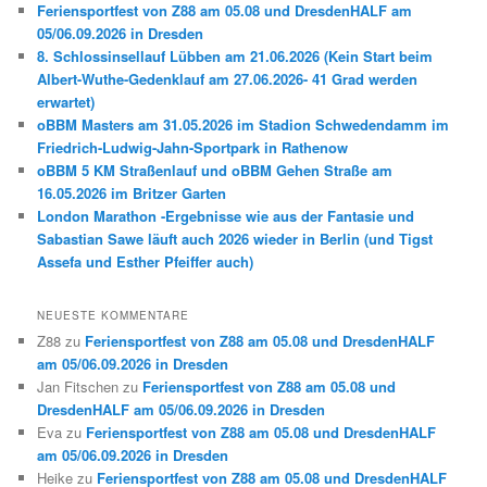
Feriensportfest von Z88 am 05.08 und DresdenHALF am
n
05/06.09.2026 in Dresden
8. Schlossinsellauf Lübben am 21.06.2026 (Kein Start beim
Albert-Wuthe-Gedenklauf am 27.06.2026- 41 Grad werden
erwartet)
oBBM Masters am 31.05.2026 im Stadion Schwedendamm im
Friedrich-Ludwig-Jahn-Sportpark in Rathenow
oBBM 5 KM Straßenlauf und oBBM Gehen Straße am
16.05.2026 im Britzer Garten
London Marathon -Ergebnisse wie aus der Fantasie und
Sabastian Sawe läuft auch 2026 wieder in Berlin (und Tigst
Assefa und Esther Pfeiffer auch)
NEUESTE KOMMENTARE
Z88
zu
Feriensportfest von Z88 am 05.08 und DresdenHALF
am 05/06.09.2026 in Dresden
Jan Fitschen
zu
Feriensportfest von Z88 am 05.08 und
DresdenHALF am 05/06.09.2026 in Dresden
Eva
zu
Feriensportfest von Z88 am 05.08 und DresdenHALF
am 05/06.09.2026 in Dresden
Heike
zu
Feriensportfest von Z88 am 05.08 und DresdenHALF