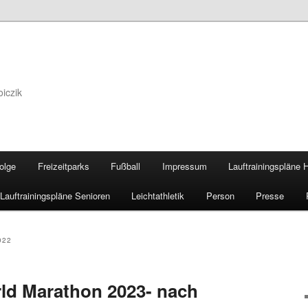
iczik
olge
Freizeitparks
Fußball
Impressum
Lauftrainingspläne
Lauftrainingspläne Senioren
Leichtathletik
Person
Presse
022
ld Marathon 2023- nach