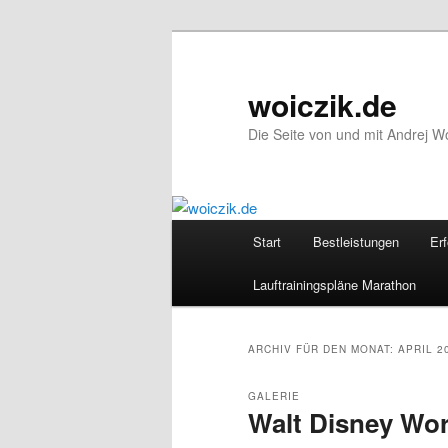
Zum
Zum
Inhalt
sekundären
wechseln
Inhalt
woiczik.de
wechseln
Die Seite von und mit Andrej Wo
Hauptmenü
Start
Bestleistungen
Erf
Lauftrainingspläne Marathon
ARCHIV FÜR DEN MONAT:
APRIL 2
GALERIE
Walt Disney Wor