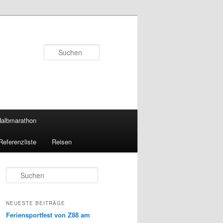
Suchen
 Halbmarathon
Referenzliste
Reisen
S
u
c
h
NEUESTE BEITRÄGE
e
Feriensportfest von Z88 am
n