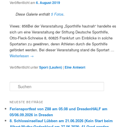
Veröffentlicht am
6. August 2019
Diese Galerie enthält
5 Fotos
.
Views: 856Bei der Veranstaltung „Sporthilfe hautnah“ handelte es
sich um eine Veranstaltung der Stiftung Deutsche Sporthilfe,
Otto-Fleck-Schneise 8, 60825 Frankfurt um Einblicke in solche
Sportarten zu gewähren, deren Athleten durch die Sporthilfe
gefördert werden. Bei dieser Veranstaltung stand die Sportart …
Weiterlesen
→
Veröffentlicht unter
Sport (Laufen)
|
Eine
Antwort
S
u
c
h
NEUESTE BEITRÄGE
e
Feriensportfest von Z88 am 05.08 und DresdenHALF am
n
05/06.09.2026 in Dresden
8. Schlossinsellauf Lübben am 21.06.2026 (Kein Start beim
Albert-Wuthe-Gedenklauf am 27.06.2026- 41 Grad werden