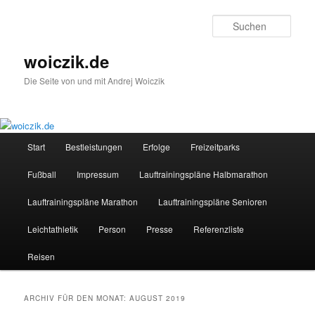
Zum
Zum
Inhalt
sekundären
Such
wechseln
Inhalt
wechseln
woiczik.de
Die Seite von und mit Andrej Woiczik
Hauptmenü
Start
Bestleistungen
Erfolge
Freizeitparks
Fußball
Impressum
Lauftrainingspläne Halbmarathon
Lauftrainingspläne Marathon
Lauftrainingspläne Senioren
Leichtathletik
Person
Presse
Referenzliste
Reisen
ARCHIV FÜR DEN MONAT:
AUGUST 2019