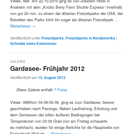
Views: 668 Am 22.10.2010 ging es von unserem Hotel in
Anaheim mit dem „Knotts Berry Farm Shuttle Express“ innerhalb
von gut 20 min. zu einem der ältesten Freizeitparks der USA, der
Betreiber des Parks führt ihn sogar als ältesten Freizeitpark …
Weiterlesen
→
Veröffentlicht unter
Freizeitparks
,
Freizeitparks in Nordamerika
|
Schreibe einen Kommentar
GALERIE
Gardasee- Frühjahr 2012
Veröffentlicht am
13. August 2012
Diese Galerie enthält
7 Fotos
.
Views: 698Vom 04.06-09.06. ging es zum Gardasee, besser
geschrieben nach Pacengo. Neben Lauftraining, Erholung und
dem Geniessen der tollen äußeren Bedingungen bei
Temperaturen von 23-30 Grad (nur am Freitag schauerte
es mehrfach), wurden für einige Berichte für die Hauptseite von
Freizeitpark-Welt.de …
Weiterlesen
→