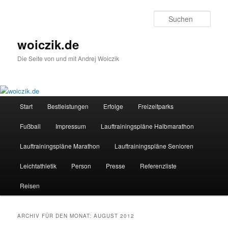
Zum
Zum
Inhalt
sekundären
Such
wechseln
Inhalt
wechseln
woiczik.de
Die Seite von und mit Andrej Woiczik
Hauptmenü
Start
Bestleistungen
Erfolge
Freizeitparks
Fußball
Impressum
Lauftrainingspläne Halbmarathon
Lauftrainingspläne Marathon
Lauftrainingspläne Senioren
Leichtathletik
Person
Presse
Referenzliste
Reisen
ARCHIV FÜR DEN MONAT:
AUGUST 2012