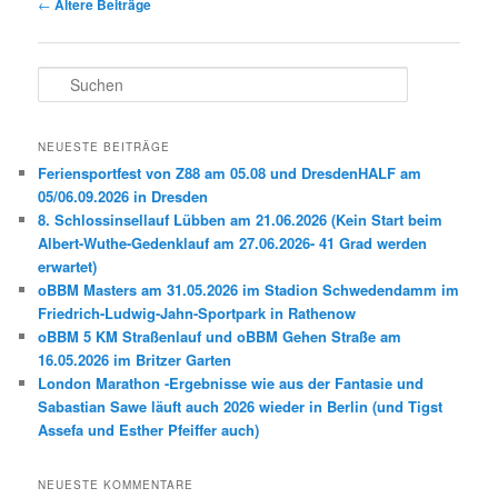
Beitragsnavigation
←
Ältere Beiträge
S
u
c
h
NEUESTE BEITRÄGE
e
Feriensportfest von Z88 am 05.08 und DresdenHALF am
n
05/06.09.2026 in Dresden
8. Schlossinsellauf Lübben am 21.06.2026 (Kein Start beim
Albert-Wuthe-Gedenklauf am 27.06.2026- 41 Grad werden
erwartet)
oBBM Masters am 31.05.2026 im Stadion Schwedendamm im
Friedrich-Ludwig-Jahn-Sportpark in Rathenow
oBBM 5 KM Straßenlauf und oBBM Gehen Straße am
16.05.2026 im Britzer Garten
London Marathon -Ergebnisse wie aus der Fantasie und
Sabastian Sawe läuft auch 2026 wieder in Berlin (und Tigst
Assefa und Esther Pfeiffer auch)
NEUESTE KOMMENTARE