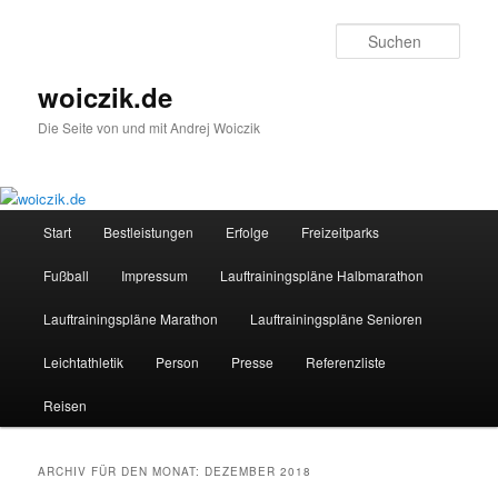
Zum
Zum
Inhalt
sekundären
Such
wechseln
Inhalt
wechseln
woiczik.de
Die Seite von und mit Andrej Woiczik
Hauptmenü
Start
Bestleistungen
Erfolge
Freizeitparks
Fußball
Impressum
Lauftrainingspläne Halbmarathon
Lauftrainingspläne Marathon
Lauftrainingspläne Senioren
Leichtathletik
Person
Presse
Referenzliste
Reisen
ARCHIV FÜR DEN MONAT:
DEZEMBER 2018