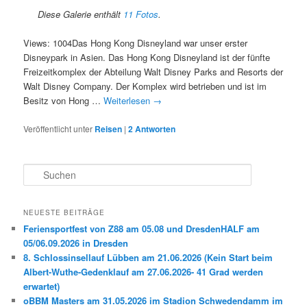
Diese Galerie enthält
11 Fotos
.
Views: 1004Das Hong Kong Disneyland war unser erster
Disneypark in Asien. Das Hong Kong Disneyland ist der fünfte
Freizeitkomplex der Abteilung Walt Disney Parks and Resorts der
Walt Disney Company. Der Komplex wird betrieben und ist im
Besitz von Hong …
Weiterlesen
→
Veröffentlicht unter
Reisen
|
2
Antworten
S
u
c
h
NEUESTE BEITRÄGE
e
Feriensportfest von Z88 am 05.08 und DresdenHALF am
n
05/06.09.2026 in Dresden
8. Schlossinsellauf Lübben am 21.06.2026 (Kein Start beim
Albert-Wuthe-Gedenklauf am 27.06.2026- 41 Grad werden
erwartet)
oBBM Masters am 31.05.2026 im Stadion Schwedendamm im