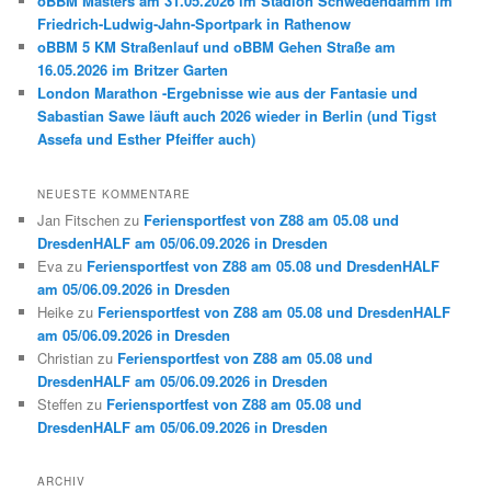
oBBM Masters am 31.05.2026 im Stadion Schwedendamm im
Friedrich-Ludwig-Jahn-Sportpark in Rathenow
oBBM 5 KM Straßenlauf und oBBM Gehen Straße am
16.05.2026 im Britzer Garten
London Marathon -Ergebnisse wie aus der Fantasie und
Sabastian Sawe läuft auch 2026 wieder in Berlin (und Tigst
Assefa und Esther Pfeiffer auch)
NEUESTE KOMMENTARE
Jan Fitschen
zu
Feriensportfest von Z88 am 05.08 und
DresdenHALF am 05/06.09.2026 in Dresden
Eva
zu
Feriensportfest von Z88 am 05.08 und DresdenHALF
am 05/06.09.2026 in Dresden
Heike
zu
Feriensportfest von Z88 am 05.08 und DresdenHALF
am 05/06.09.2026 in Dresden
Christian
zu
Feriensportfest von Z88 am 05.08 und
DresdenHALF am 05/06.09.2026 in Dresden
Steffen
zu
Feriensportfest von Z88 am 05.08 und
DresdenHALF am 05/06.09.2026 in Dresden
ARCHIV