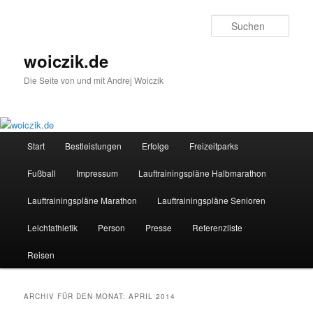
Zum
Zum
Inhalt
sekundären
Such
wechseln
Inhalt
wechseln
woiczik.de
Die Seite von und mit Andrej Woiczik
Hauptmenü
Start
Bestleistungen
Erfolge
Freizeitparks
Fußball
Impressum
Lauftrainingspläne Halbmarathon
Lauftrainingspläne Marathon
Lauftrainingspläne Senioren
Leichtathletik
Person
Presse
Referenzliste
Reisen
ARCHIV FÜR DEN MONAT:
APRIL 2014