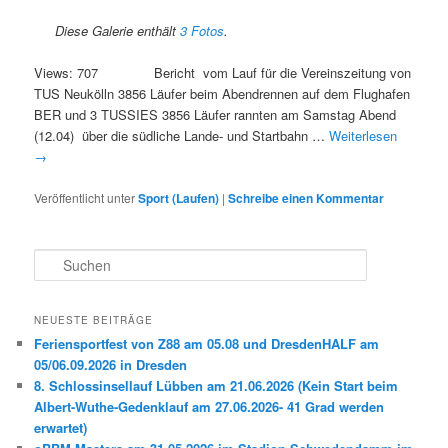
Diese Galerie enthält
3 Fotos
.
Views: 707 Bericht vom Lauf für die Vereinszeitung von
TUS Neukölln 3856 Läufer beim Abendrennen auf dem Flughafen
BER und 3 TUSSIES 3856 Läufer rannten am Samstag Abend
(12.04) über die südliche Lande- und Startbahn …
Weiterlesen
→
Veröffentlicht unter
Sport (Laufen)
|
Schreibe einen Kommentar
S
u
c
h
NEUESTE BEITRÄGE
e
Feriensportfest von Z88 am 05.08 und DresdenHALF am
n
05/06.09.2026 in Dresden
8. Schlossinsellauf Lübben am 21.06.2026 (Kein Start beim
Albert-Wuthe-Gedenklauf am 27.06.2026- 41 Grad werden
erwartet)