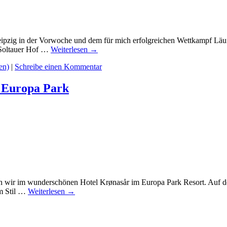
eipzig in der Vorwoche und dem für mich erfolgreichen Wettkampf Läuf
l Soltauer Hof …
Weiterlesen
→
en)
|
Schreibe einen Kommentar
m Europa Park
 wir im wunderschönen Hotel Krønasår im Europa Park Resort. Auf de
im Stil …
Weiterlesen
→