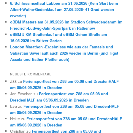
8. Schlossinsellauf Lübben am 21.06.2026 (Kein Start beim
Albert-Wuthe-Gedenklauf am 27.06.2026- 41 Grad werden
erwartet)
oBBM Masters am 31.05.2026 im Stadion Schwedendamm im
Friedrich-Ludwig-Jahn-Sportpark in Rathenow
oBBM 5 KM Straßenlauf und oBBM Gehen Straße am
16.05.2026 im Britzer Garten
London Marathon -Ergebnisse wie aus der Fantasie und
Sabastian Sawe läuft auch 2026 wieder in Berlin (und Tigst
Assefa und Esther Pfeiffer auch)
NEUESTE KOMMENTARE
Z88
zu
Feriensportfest von Z88 am 05.08 und DresdenHALF
am 05/06.09.2026 in Dresden
Jan Fitschen
zu
Feriensportfest von Z88 am 05.08 und
DresdenHALF am 05/06.09.2026 in Dresden
Eva
zu
Feriensportfest von Z88 am 05.08 und DresdenHALF
am 05/06.09.2026 in Dresden
Heike
zu
Feriensportfest von Z88 am 05.08 und DresdenHALF
am 05/06.09.2026 in Dresden
Christian
zu
Feriensportfest von Z88 am 05.08 und