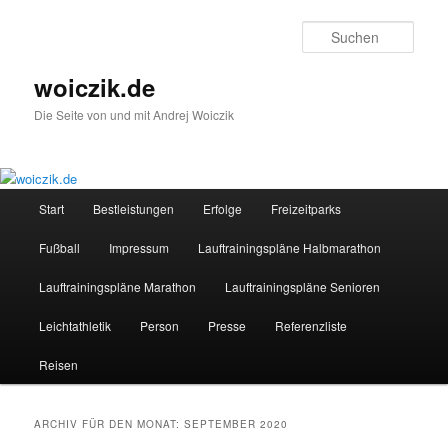
Zum
Zum
Inhalt
sekundären
Such
wechseln
Inhalt
wechseln
woiczik.de
Die Seite von und mit Andrej Woiczik
Hauptmenü
Start
Bestleistungen
Erfolge
Freizeitparks
Fußball
Impressum
Lauftrainingspläne Halbmarathon
Lauftrainingspläne Marathon
Lauftrainingspläne Senioren
Leichtathletik
Person
Presse
Referenzliste
Reisen
ARCHIV FÜR DEN MONAT:
SEPTEMBER 2020