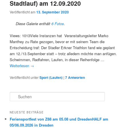
Stadtlauf) am 12.09.2020
Veröffentlicht am
13. September 2020
Diese Galerie enthält
6 Fotos
.
Views: 1013Viele Instanzen hat Veranstaltungsleiter Marko
Manthey zu Rate gezogen, bevor er mit seinem Team die
Entscheidung traf: Der Stadler Erkner Triathlon fand wie geplant
am 12./13.September statt – trotz alledem möchte man anfügen.
Schwimmen, Radfahren, Laufen, in dieser Reihenfolge …
Weiterlesen
→
Veröffentlicht unter
Sport (Laufen)
|
7
Antworten
S
u
c
h
NEUESTE BEITRÄGE
e
Feriensportfest von Z88 am 05.08 und DresdenHALF am
n
05/06.09.2026 in Dresden