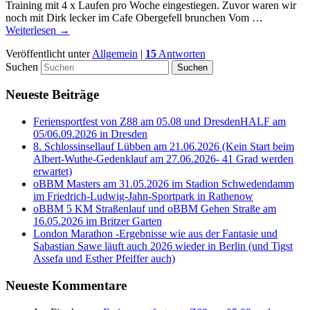
Training mit 4 x Laufen pro Woche eingestiegen. Zuvor waren wir
noch mit Dirk lecker im Cafe Obergefell brunchen Vom …
Weiterlesen
→
Veröffentlicht unter
Allgemein
|
15
Antworten
Suchen
Neueste Beiträge
Feriensportfest von Z88 am 05.08 und DresdenHALF am
05/06.09.2026 in Dresden
8. Schlossinsellauf Lübben am 21.06.2026 (Kein Start beim
Albert-Wuthe-Gedenklauf am 27.06.2026- 41 Grad werden
erwartet)
oBBM Masters am 31.05.2026 im Stadion Schwedendamm
im Friedrich-Ludwig-Jahn-Sportpark in Rathenow
oBBM 5 KM Straßenlauf und oBBM Gehen Straße am
16.05.2026 im Britzer Garten
London Marathon -Ergebnisse wie aus der Fantasie und
Sabastian Sawe läuft auch 2026 wieder in Berlin (und Tigst
Assefa und Esther Pfeiffer auch)
Neueste Kommentare